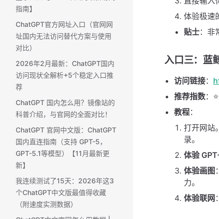
直接输入你
指南】
体验极速
ChatGPT官方网址入口（官网网
贴士
：非
址国内无法访问替代方案与使用
对比）
入口三：蓝鲸 C
2026年2月最新：ChatGPT国内
访问现状全解析+5个稳定入口推
访问链接
：
h
荐
推荐指数
：⭐
ChatGPT 国内怎么用？镜像站的
教程
：
科普介绍，与官网的全面对比！
打开网站
ChatGPT 官网中文版：ChatGPT
录。
国内直连指南（支持 GPT-5，
GPT-5.1等模型）【11月最新更
体验 GPT
新】
体验画图
我连续测试了15天：2026年这3
力。
个ChatGPT中文版最值得收藏
体验联网
（附速度实测数据）