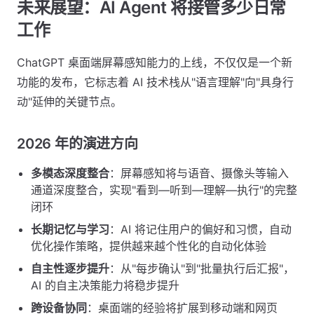
未来展望：AI Agent 将接管多少日常
工作
ChatGPT 桌面端屏幕感知能力的上线，不仅仅是一个新
功能的发布，它标志着 AI 技术栈从"语言理解"向"具身行
动"延伸的关键节点。
2026 年的演进方向
多模态深度整合
：屏幕感知将与语音、摄像头等输入
通道深度整合，实现"看到—听到—理解—执行"的完整
闭环
长期记忆与学习
：AI 将记住用户的偏好和习惯，自动
优化操作策略，提供越来越个性化的自动化体验
自主性逐步提升
：从"每步确认"到"批量执行后汇报"，
AI 的自主决策能力将稳步提升
跨设备协同
：桌面端的经验将扩展到移动端和网页