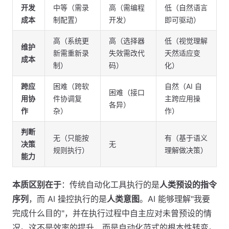
开发
中等（需录
高（需编程
低（自然语言
成本
制配置）
开发）
即可驱动）
高（系统更
高（选择器
低（视觉理解
维护
新需重新录
失效需改代
天然适应变
成本
制）
码）
化）
跨应
困难（跨软
自然（AI 自
困难（接口
用协
件协调复
主跨应用操
各异）
作
杂）
作）
判断
无（只能按
有（基于语义
决策
无
规则执行）
理解做决策）
能力
本质区别在于
：传统自动化工具执行的是
人类预设的指令
序列
，而 AI 操控执行的是
人类意图
。AI 能够理解"我要
完成什么目的"，并在执行过程中自主应对未曾预设的情
况。这不是效率的提升，而是自动化范式的根本性转变。