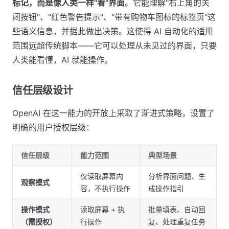
标记，而是像人类一样"看"界面
。它能理解"右上角的关
闭按钮"、"红色警告提示"、"带有购物车图标的标签页"这
些语义信息，并据此做出决策。这使得 AI 自动化的适用
范围远超传统脚本——它可以处理从未见过的界面，只要
人类能看懂，AI 就能操作。
信任层级设计
OpenAI 在这一能力的开放上采取了渐进式策略，设置了
明确的用户授权层级：
信任层级
能力范围
典型场景
仅读取屏幕内
分析界面问题、生
观察模式
容，不执行操作
成操作指引
操作模式
读取屏幕 + 执
批量填表、自动回
（需授权）
行操作
复、处理重复任务