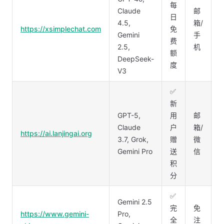
每
Claude
邮
日
4.5,
箱/
https://xsimplechat.com
免
Gemini
手
费
2.5,
机
额
DeepSeek-
度
V3
✅
新
GPT-5,
用
邮
Claude
户
箱/
https://ai.lanjingai.org
3.7, Grok,
赠
微
Gemini Pro
送
信
积
分
✅
Gemini 2.5
完
免
https://www.gemini-
Pro,
全
注