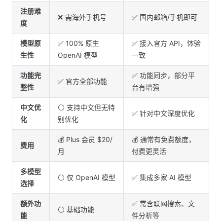
注册难
❌ 需海外手机号
✅ 国内邮箱/手机即可
度
模型原
✅ 100% 原生
✅ 接入官方 API，体验
生性
OpenAI 模型
一致
功能完
✅ 功能同步，部分平
✅ 官方全部功能
整性
台有增强
中文优
⚪ 支持中文但无特
✅ 针对中文深度优化
化
别优化
💰 Plus 会员 $20/
💰 通常有免费额度，
费用
月
付费更灵活
多模型
⚪ 仅 OpenAI 模型
✅ 集成多家 AI 模型
选择
额外功
✅ 常含联网搜索、文
⚪ 基础功能
能
件分析等