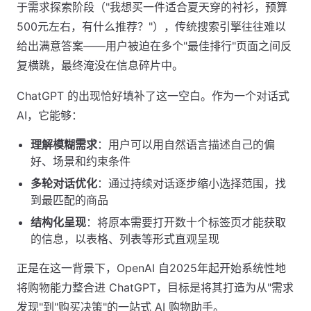
于需求探索阶段（"我想买一件适合夏天穿的衬衫，预算
500元左右，有什么推荐？"），传统搜索引擎往往难以
给出满意答案——用户被迫在多个"最佳排行"页面之间反
复横跳，最终淹没在信息碎片中。
ChatGPT 的出现恰好填补了这一空白。作为一个对话式
AI，它能够：
理解模糊需求
：用户可以用自然语言描述自己的偏
好、场景和约束条件
多轮对话优化
：通过持续对话逐步缩小选择范围，找
到最匹配的商品
结构化呈现
：将原本需要打开数十个标签页才能获取
的信息，以表格、列表等形式直观呈现
正是在这一背景下，OpenAI 自2025年起开始系统性地
将购物能力整合进 ChatGPT，目标是将其打造为从"需求
发现"到"购买决策"的一站式 AI 购物助手。