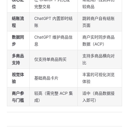
位
完整交易
较商品
结账流
ChatGPT 内置即时结
跳转商户自有结账
程
账
页面
数据同
ChatGPT 维护商品信
商户实时同步商品
步
息
数据（ACP）
多商品
支持多商品横向对
仅支持单商品购买
支持
比
视觉体
丰富的可视化浏览
基础商品卡片
验
体验
商户参
较高（需完整 ACP 集
适中（商品数据接
与门槛
成）
入即可）