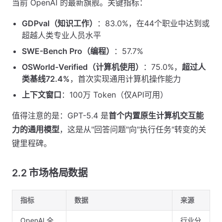
当前 OpenAI 的最新旗舰。关键指标：
GDPval（知识工作）
：83.0%，在44个职业中达到或
超越人类专业人员水平
SWE-Bench Pro（编程）
：57.7%
OSWorld-Verified（计算机使用）
：75.0%，
超过人
类基线72.4%
，首次实现通用计算机操作能力
上下文窗口
：100万 Token（仅API可用）
值得注意的是：GPT-5.4 是
首个内置原生计算机交互能
力的通用模型
，这是从"回答问题"向"执行任务"转变的关
键里程碑。
2.2 市场格局数据
指标
数据
来源
OpenAI 全
行业分