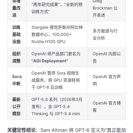
非增
Greg
"两年研究成果"，"全新的预
量改
Brockman 公
训练方式"
进
开表述
训练
Stargate 德克萨斯州阿比林
多方报道与行
基础
数据中心，100,000+
业分析
设施
Nvidia H100 GPU
组织
OpenAI 将产品部门更名为
OpenAI 内部公
调整
"AGI Deployment"
告
OpenAI 暂停 Sora 视频生
Sora
OpenAI 官方声
成服务，将 GPU 资源转用
中断
明
于 GPT-6 后训练
最新
GPT-5.4 系列（2026年3月
OpenAI 官方博
公开
发布），含 GPT-5.4
客
模型
Thinking 与 GPT-5.4 mini
关键定性结论
：Sam Altman 将 GPT-6 定义为"真正能加