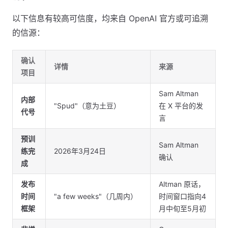
以下信息有较高可信度，均来自 OpenAI 官方或可追溯
的信源：
确认
详情
来源
项目
Sam Altman
内部
"Spud"（意为土豆）
在 X 平台的发
代号
言
预训
Sam Altman
练完
2026年3月24日
确认
成
发布
Altman 原话，
时间
"a few weeks"（几周内）
时间窗口指向4
框架
月中旬至5月初