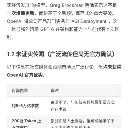
速经济发展"的模型，Greg Brockman 明确表示这
不是
一次增量更新
，而是基于全新预训练范式的重大突破。
OpenAI 将公司产品部门更名为"AGI Deployment"，这
一信号强烈暗示 GPT-6 在架构和能力上与前代有本质区
别。
1.2 未证实传闻（广泛流传但尚无官方确认）
以下信息在社交媒体和预测市场上广泛讨论，但
均未获得
OpenAI 官方证实
：
传闻内容
备注
来源不明，与传统参数规模衡量方式
约5-6万亿参数
存在争议
200万 Token 上
部分消息人士提及，但可能混淆了不
下文窗口
同版本或仅为理论上限