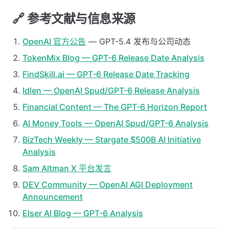
🔗 参考文献与信息来源
OpenAI 官方公告
— GPT-5.4 发布与公司动态
TokenMix Blog — GPT-6 Release Date Analysis
FindSkill.ai — GPT-6 Release Date Tracking
Idlen — OpenAI Spud/GPT-6 Release Analysis
Financial Content — The GPT-6 Horizon Report
AI Money Tools — OpenAI Spud/GPT-6 Analysis
BizTech Weekly — Stargate $500B AI Initiative
Analysis
Sam Altman X 平台发言
DEV Community — OpenAI AGI Deployment
Announcement
Elser AI Blog — GPT-6 Analysis