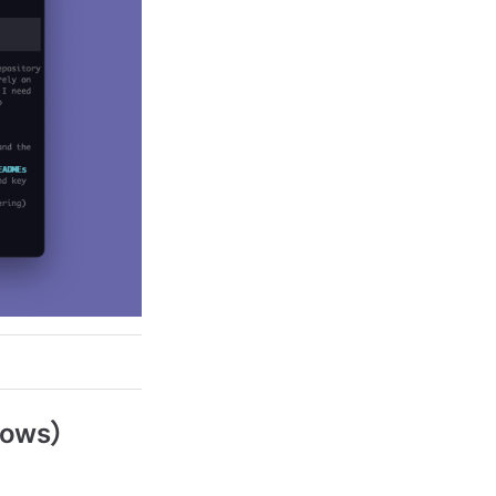
dows）