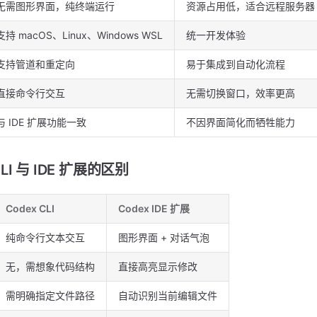
无需图形界面，纯终端运行
资源占用低，适合远程服务器
支持 macOS、Linux、Windows WSL
统一开发体验
支持管道和重定向
易于集成到自动化流程
直接命令行交互
无需切换窗口，效率更高
与 IDE 扩展功能一致
不因界面简化而牺牲能力
 CLI 与 IDE 扩展的区别
Codex CLI
Codex IDE 扩展
纯命令行文本交互
图形界面 + 对话气泡
无，需想象代码结构
直接高亮显示修改
需明确指定文件路径
自动识别当前编辑文件