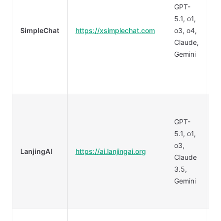
GPT-
✅
5.1, o1,
SimpleChat
https://xsimplechat.com
o3, o4,
Claude,
Gemini
GPT-
✅
5.1, o1,
o3,
LanjingAI
https://ai.lanjingai.org
Claude
3.5,
Gemini