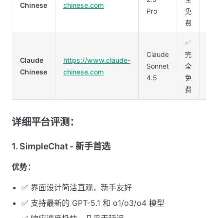
Chinese
chinese.com
Pro
免
多
费
能
✅
Cl
Claude
完
专
Claude
https://www.claude-
Sonnet
全
擅
Chinese
chinese.com
4.5
免
文
费
创
详细平台评测：
1. SimpleChat - 新手首选
优势：
✅ 界面设计简洁直观，新手友好
✅ 支持最新的 GPT-5.1 和 o1/o3/o4 模型