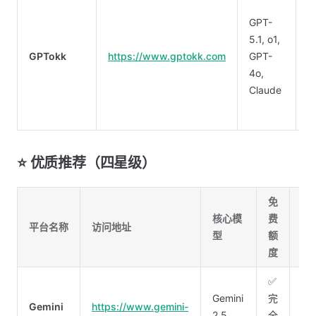
GPT-
✅
5.1, o1,
GPTokk
https://www.gptokk.com
GPT-
4o,
Claude
⭐ 优质推荐（四星级）
免
核心模
费
特
平台名称
访问地址
型
额
能
度
✅
Go
Gemini
完
Ge
Gemini
https://www.gemini-
2.5
全
专