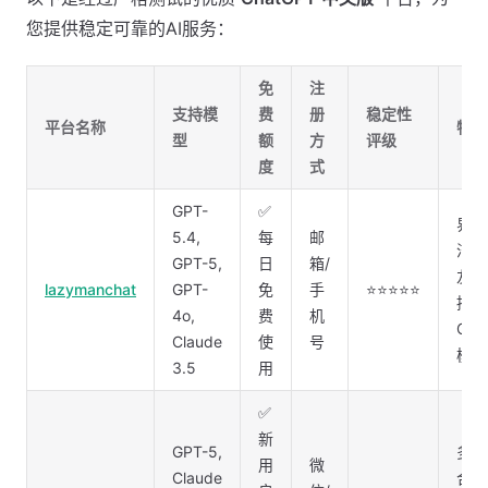
您提供稳定可靠的AI服务：
免
注
支持模
费
册
稳定性
平台名称
特色
型
额
方
评级
度
式
GPT-
✅
界面
5.4,
每
邮
洁，
GPT-5,
日
箱/
友好
lazymanchat
GPT-
免
手
⭐⭐⭐⭐⭐
持最
4o,
费
机
GPT
Claude
使
号
模型
3.5
用
✅
新
GPT-5,
多模
用
微
Claude
合，