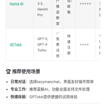
户
信/
huoya AI
3.5,
⭐⭐⭐⭐⭐
文件
赠
邮
Gemini
和联
送
箱
Pro
索
额
度
✅
快
专注
GPT-5,
免
速
Cha
GPTokk
GPT-4
费
⭐⭐⭐⭐
注
体验
Turbo
试
册
应速
用
🏆
推荐使用场景
日常对话
：选择lazymanchat，界面友好操作简单
专业工作
：推荐蓝鲸AI，功能全面支持文件处理
快速体验
：GPTokk提供便捷的试用体验