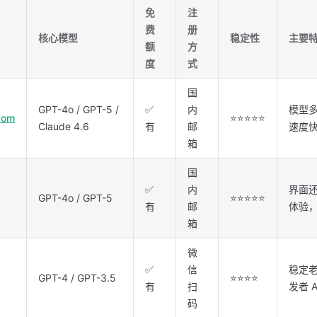
免
注
费
册
核心模型
稳定性
主要
额
方
度
式
国
GPT-4o / GPT-5 /
✅
内
模型
com
⭐⭐⭐⭐⭐
Claude 4.6
有
邮
速度
箱
国
✅
内
界面还
GPT-4o / GPT-5
⭐⭐⭐⭐⭐
有
邮
体验
箱
微
✅
信
稳定
GPT-4 / GPT-3.5
⭐⭐⭐⭐
有
扫
发者 A
码