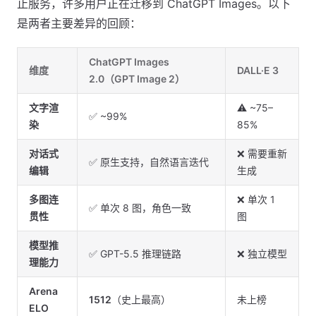
止服务，许多用户正在迁移到 ChatGPT Images。以下
是两者主要差异的回顾：
ChatGPT Images
维度
DALL·E 3
2.0（GPT Image 2）
文字渲
⚠️ ~75–
✅ ~99%
染
85%
对话式
❌ 需要重新
✅ 原生支持，自然语言迭代
编辑
生成
多图连
❌ 单次 1
✅ 单次 8 图，角色一致
贯性
图
模型推
✅ GPT-5.5 推理链路
❌ 独立模型
理能力
Arena
1512
（史上最高）
未上榜
ELO