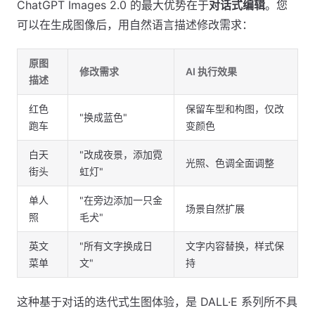
ChatGPT Images 2.0 的最大优势在于
对话式编辑
。您
可以在生成图像后，用自然语言描述修改需求：
原图
修改需求
AI 执行效果
描述
红色
保留车型和构图，仅改
"换成蓝色"
跑车
变颜色
白天
"改成夜景，添加霓
光照、色调全面调整
街头
虹灯"
单人
"在旁边添加一只金
场景自然扩展
照
毛犬"
英文
"所有文字换成日
文字内容替换，样式保
菜单
文"
持
这种基于对话的迭代式生图体验，是 DALL·E 系列所不具