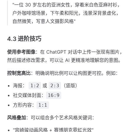
"一位 30 岁左右的亚洲女性，穿着米白色亚麻衬衫，
户外咖啡馆场景，下午柔和阳光，浅景深背景虚化，
自然微笑，写意人文摄影风格"
4.3 进阶技巧
使用参考图像
：在 ChatGPT 对话中上传一张现有图片，
然后描述修改需求，可以让 AI 更精准地理解您的意图。
控制宽高比
：明确说明比例可以让构图更可控。例如：
海报：
或
（竖版）
1:2
2:3
社交媒体封面：
16:9
方形内容：
1:1
风格叠加
：可以组合多个艺术风格关键词：
"宫崎骏动画风格 + 赛博朋克霓虹光效"