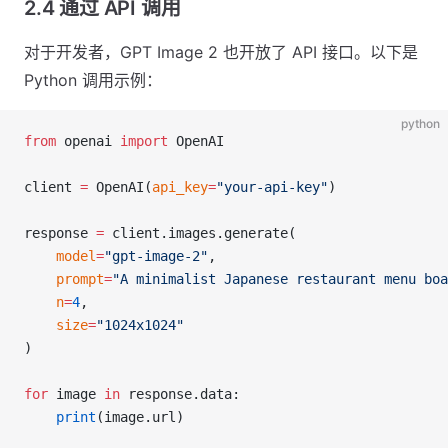
2.4 通过 API 调用
对于开发者，GPT Image 2 也开放了 API 接口。以下是
Python 调用示例：
python
from
 openai 
import
 OpenAI
client 
=
 OpenAI(
api_key
=
"your-api-key"
)
response 
=
 client.images.generate(
    model
=
"gpt-image-2"
,
    prompt
=
"A minimalist Japanese restaurant menu boa
    n
=
4
,
    size
=
"1024x1024"
)
for
 image 
in
 response.data:
    print
(image.url)