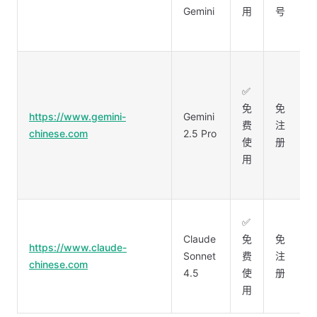
Gemini
用
号
✅
免
免
https://www.gemini-
Gemini
费
注
chinese.com
2.5 Pro
使
册
用
✅
Claude
免
免
https://www.claude-
Sonnet
费
注
chinese.com
4.5
使
册
用