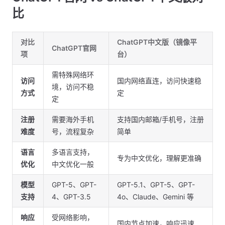
比
对比
ChatGPT中文版（镜像平
ChatGPT官网
项
台）
需特殊网络环
访问
国内网络直连，访问快速稳
境，访问不稳
方式
定
定
注册
需要海外手机
支持国内邮箱/手机号，注册
难度
号，流程复杂
简单
语言
多语言支持，
专为中文优化，理解更准确
优化
中文优化一般
模型
GPT-5、GPT-
GPT-5.1、GPT-5、GPT-
支持
4、GPT-3.5
4o、Claude、Gemini 等
响应
受网络影响，
国内节点加速，响应迅速