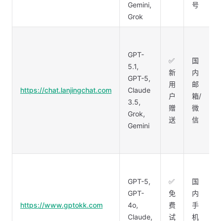
Gemini,
号
Grok
GPT-
✅
国
5.1,
新
内
GPT-5,
用
邮
https://chat.lanjingchat.com
Claude
户
箱/
3.5,
赠
微
Grok,
送
信
Gemini
GPT-5,
✅
国
GPT-
免
内
https://www.gptokk.com
4o,
费
手
Claude,
试
机