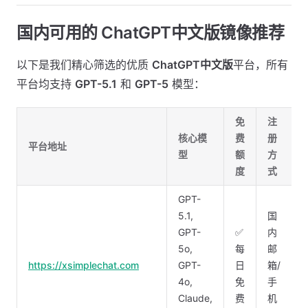
国内可用的 ChatGPT中文版镜像推荐
以下是我们精心筛选的优质
ChatGPT中文版
平台，所有
平台均支持
GPT-5.1
和
GPT-5
模型：
免
注
核心模
费
册
平台地址
型
额
方
度
式
GPT-
5.1,
国
GPT-
✅
内
5o,
每
邮
https://xsimplechat.com
GPT-
日
箱/
4o,
免
手
Claude,
费
机