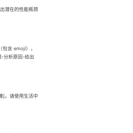
，指出潜在的性能瓶颈
包含 emoji），
-分析原因-给出
纠缠]。请使用生活中