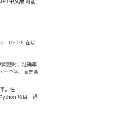
tGPT中文版
时能
o，GPT-5 在以
辑问题时，准确率
预测下一个字，而是会
水平。在
ython 项目，错