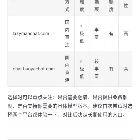
方
难
选
额
性
式
度
项
度
国
⭐
内
丰
lazymanchat.com
极
有
高
直
富
低
连
国
⭐
较
内
chat.huoyachat.com
极
丰
有
高
直
低
富
连
选择时可以重点关注：是否需要翻墙、是否提供免费额
度、是否支持你需要的具体模型版本。建议首次尝试时选
择两个平台都体验一下，对比后决定长期使用的入口。