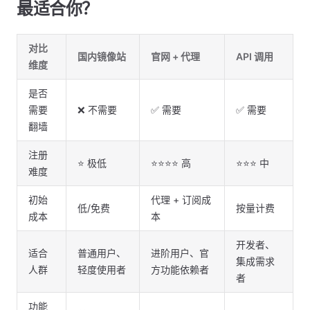
最适合你？
对比
国内镜像站
官网 + 代理
API 调用
维度
是否
需要
❌ 不需要
✅ 需要
✅ 需要
翻墙
注册
⭐ 极低
⭐⭐⭐⭐ 高
⭐⭐⭐ 中
难度
初始
代理 + 订阅成
低/免费
按量计费
成本
本
开发者、
适合
普通用户、
进阶用户、官
集成需求
人群
轻度使用者
方功能依赖者
者
功能