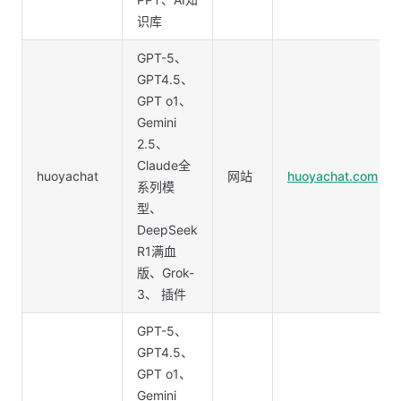
识库
GPT-5、
GPT4.5、
GPT o1、
Gemini
2.5、
Claude全
huoyachat
网站
huoyachat.com
系列模
型、
DeepSeek
R1满血
版、Grok-
3、 插件
GPT-5、
GPT4.5、
GPT o1、
Gemini