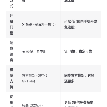
方
折
通无阻
式
注
册
✅
极低 (国内手机号或
❌ 极高 (需海外手机号)
门
免注册)
槛
响
应
🐢 较慢，易中断
🚀
飞快，稳定可靠
速
度
模
型
官方最新 (GPT-5,
同步官方最新，选择
支
GPT-4o)
还更多
持
使
用
更低 (提供免费额度，
较高 ($20/月)