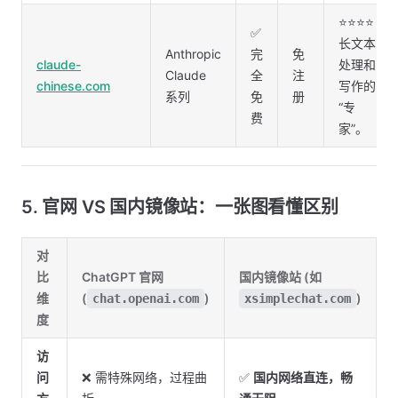
⭐⭐⭐⭐
✅
长文本
Anthropic
完
免
claude-
处理和
Claude
全
注
chinese.com
写作的
系列
免
册
“专
费
家”。
5. 官网 VS 国内镜像站：一张图看懂区别
对
比
ChatGPT 官网
国内镜像站 (如
维
(
)
)
chat.openai.com
xsimplechat.com
度
访
问
❌ 需特殊网络，过程曲
✅
国内网络直连，畅