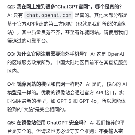
Q2: 我在网上搜到很多“ChatGPT官网”，哪个是真的？
A: 只有
是真的。其他大部分都是
chat.openai.com
基于官方API搭建的第三方网站（也就是我们所说的镜像
站），其中质量良莠不齐，甚至有诈骗网站。请使用我们
筛选过的可靠平台。
Q3: 为什么官网注册需要海外手机号？
A: 这是 OpenAI
的区域服务政策所致，中国大陆地区目前不在其直接服务
区内。
Q4: 镜像网站的模型和官网一样吗？
A: 是的，核心的 AI
模型是一样的。优质的镜像站会通过官方 API 接口，实
时调用最新的模型，如 GPT-5 和 GPT-4o，所以您能体
验到的“大脑”是完全相同的。
Q5: 在镜像站使用 ChatGPT 安全吗？
A: 我们推荐的平
台是安全的。但请您也务必遵守安全准则：
不要输入密