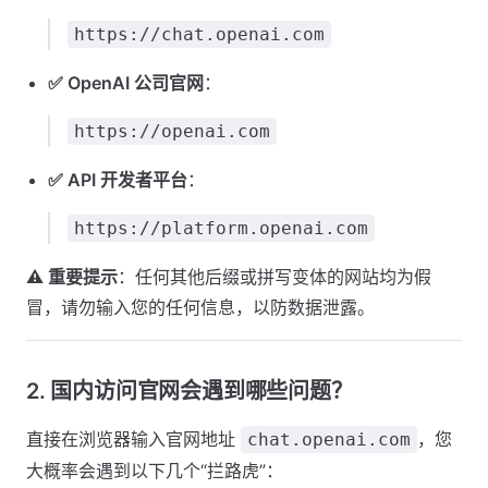
https://chat.openai.com
✅ OpenAI 公司官网
：
https://openai.com
✅ API 开发者平台
：
https://platform.openai.com
⚠️ 重要提示
：任何其他后缀或拼写变体的网站均为假
冒，请勿输入您的任何信息，以防数据泄露。
2. 国内访问官网会遇到哪些问题？
直接在浏览器输入官网地址
，您
chat.openai.com
大概率会遇到以下几个“拦路虎”：