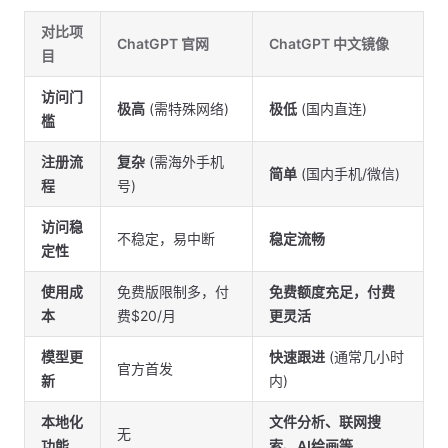
对比项
ChatGPT 官网
ChatGPT 中文镜像
目
访问门
极高
(需特殊网络)
极低
(国内直连)
槛
注册流
复杂
(需海外手机
简单
(国内手机/微信)
程
号)
访问稳
不稳定，易中断
稳定流畅
定性
使用成
免费版限制多，付
免费额度充足，付费
本
费$20/月
更灵活
模型更
快速跟进
(通常几小时
官方首发
新
内)
本地化
文件分析、联网搜
无
功能
索、AI绘画等