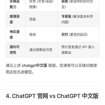
多模态
优秀 (文本/语音/
极致
(更自然的实时交
能力
图像)
互)
推理深
专家级
(解决复杂科学
高级
度
问题)
响应速
极快
实时
(更低的延迟)
度
国内可
预计首发通过 API 接入
通过镜像站可用
用性
镜像站
通过上述
chatgpt中文版
链接，您通常可以无缝切换使
用这些先进模型。
4. ChatGPT 官网 vs ChatGPT 中文版